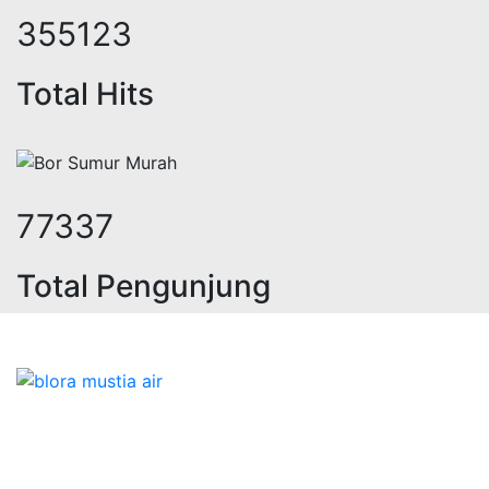
427568
Total Hits
93114
Total Pengunjung
strik, jasa geolistrik, sumur bor, 
Bidang Konstruksi & Pembuatan Perizinan SIPA Air
Tanah bersama Cv.Blora Mustika air yang memberikan
kualitas data-data resmi dan Pekejaan Konstruksi Uji
terbaik Success dalam pelaksanaannya untuk