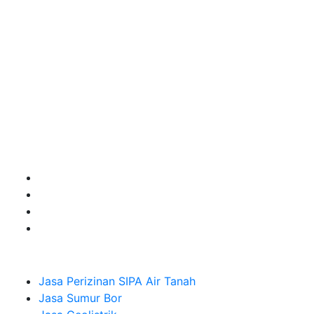
kebutuhan usaha/perusahaan kamu ingin ambil bidang
layanan apa yang akan kami tampilkan untuk yang
terbaik buat kamu.
Kami adalah Solusi Terdekat dengan memberikan
Kualitas terbaik dengan harga yang relatif bersahabat
untuk kebutuhan Pembuatan Perizinan SIPA Air Tanah,
Jasa Sumur Bor, Jasa Geolistrik, Jasa Borehole
Camera dan Plumping Test, Sondir Test, PDA Test dan
Sumur Imbuhan.
Company
Jasa Perizinan SIPA Air Tanah
Jasa Sumur Bor