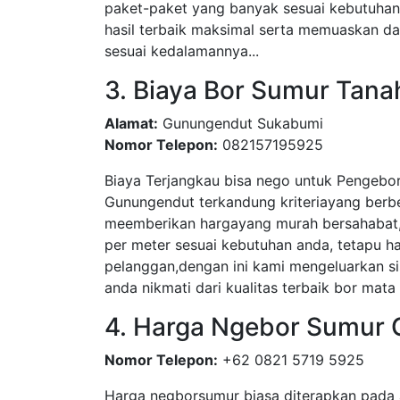
paket-paket yang banyak sesuai kebutuha
hasil terbaik maksimal serta memuaskan dar
sesuai kedalamannya...
3. Biaya Bor Sumur Tan
Alamat:
Gunungendut Sukabumi
Nomor Telepon:
082157195925
Biaya Terjangkau bisa nego untuk Pengebo
Gunungendut terkandung kriteriayang berb
meemberikan hargayang murah bersahabat, 
per meter sesuai kebutuhan anda, tetapu 
pelanggan,dengan ini kami mengeluarkan si
anda nikmati dari kualitas terbaik bor mata 
4. Harga Ngebor Sumur
Nomor Telepon:
+62 0821 5719 5925
Harga negborsumur biasa diterapkan pada 