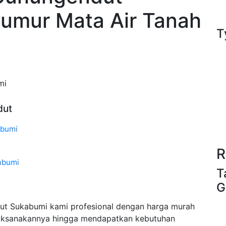
Sumur Mata Air Tanah
T
mi
dut
abumi
R
abumi
T
G
t Sukabumi kami profesional dengan harga murah
aksanakannya hingga mendapatkan kebutuhan