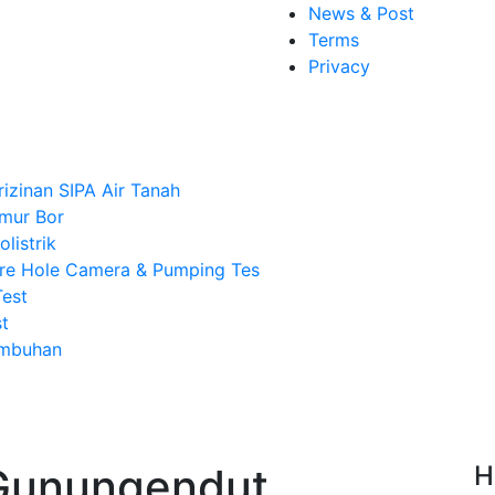
News & Post
Terms
Privacy
rizinan SIPA Air Tanah
mur Bor
listrik
re Hole Camera & Pumping Tes
Test
t
Imbuhan
 Gunungendut
H