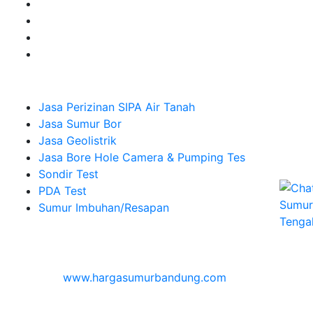
Company
Jasa Perizinan SIPA Air Tanah
Jasa Sumur Bor
Jasa Geolistrik
Jasa Bore Hole Camera & Pumping Tes
Sondir Test
PDA Test
Sumur Imbuhan/Resapan
Melayani Hingga
Seluruh Indonesia & Bali, Lombok, Banyuwangi
© 2026
www.hargasumurbandung.com
| Pembuatan
Izin SIPA Air Tanah, Sumur Bor, Geolistrik, Borehole
Camera & Pumping tes, Sondir, PDA Test & Sumur