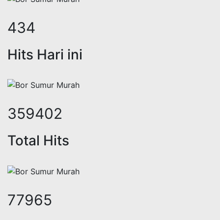
522
Hits Hari ini
431851
Total Hits
93744