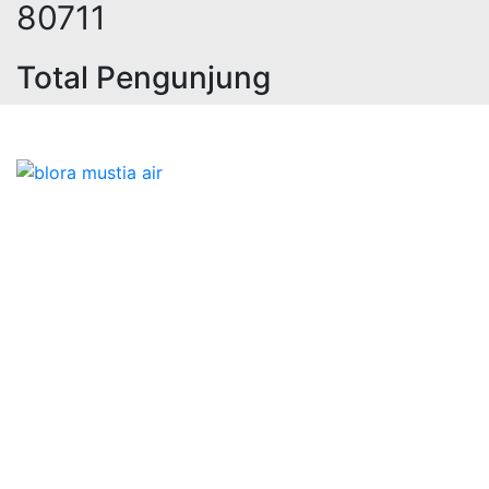
99027
Total Pengunjung
strik, jasa geolistrik, sumur bor, 
Bidang Konstruksi & Pembuatan Perizinan SIPA Air
Tanah bersama Cv.Blora Mustika air yang memberikan
kualitas data-data resmi dan Pekejaan Konstruksi Uji
terbaik Success dalam pelaksanaannya untuk
kebutuhan usaha/perusahaan kamu ingin ambil bidang
layanan apa yang akan kami tampilkan untuk yang
terbaik buat kamu.
Kami adalah Solusi Terdekat dengan memberikan
Kualitas terbaik dengan harga yang relatif bersahabat
untuk kebutuhan Pembuatan Perizinan SIPA Air Tanah,
Jasa Sumur Bor, Jasa Geolistrik, Jasa Borehole
Camera dan Plumping Test, Sondir Test, PDA Test dan