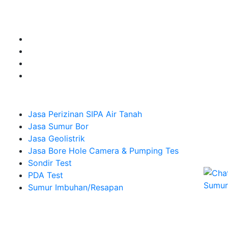
Camera dan Plumping Test, Sondir Test, PDA Test dan
Sumur Imbuhan.
Company
Jasa Perizinan SIPA Air Tanah
Jasa Sumur Bor
Jasa Geolistrik
Jasa Bore Hole Camera & Pumping Tes
Sondir Test
PDA Test
Sumur Imbuhan/Resapan
Melayani Hingga
Seluruh Indonesia & Bali, Lombok, Banyuwangi