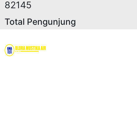
100365
Total Pengunjung
olistrik, jasa geolistrik, sumur bo
Bidang Konstruksi & Pembuatan Perizinan SIPA Air
Tanah bersama Cv.Blora Mustika air yang memberikan
kualitas data-data resmi dan Pekejaan Konstruksi Uji
terbaik Success dalam pelaksanaannya untuk
kebutuhan usaha/perusahaan kamu ingin ambil bidang
layanan apa yang akan kami tampilkan untuk yang
terbaik buat kamu.
Kami adalah Solusi Terdekat dengan memberikan
Kualitas terbaik dengan harga yang relatif bersahabat
untuk kebutuhan Pembuatan Perizinan SIPA Air Tanah,
Jasa Sumur Bor, Jasa Geolistrik, Jasa Borehole