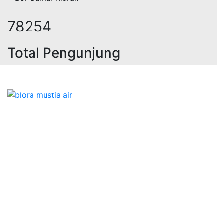
94091
Total Pengunjung
geolistrik, sumur bor, bor sumur,ma
Bidang Konstruksi & Pembuatan Perizinan SIPA Air
Tanah bersama Cv.Blora Mustika air yang memberikan
kualitas data-data resmi dan Pekejaan Konstruksi Uji
terbaik Success dalam pelaksanaannya untuk
kebutuhan usaha/perusahaan kamu ingin ambil bidang
layanan apa yang akan kami tampilkan untuk yang
terbaik buat kamu.
Kami adalah Solusi Terdekat dengan memberikan
Kualitas terbaik dengan harga yang relatif bersahabat
untuk kebutuhan Pembuatan Perizinan SIPA Air Tanah,