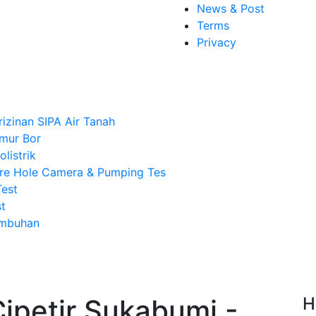
News & Post
Terms
Privacy
rizinan SIPA Air Tanah
mur Bor
listrik
re Hole Camera & Pumping Tes
Test
t
Imbuhan
ipetir Sukabumi -
H