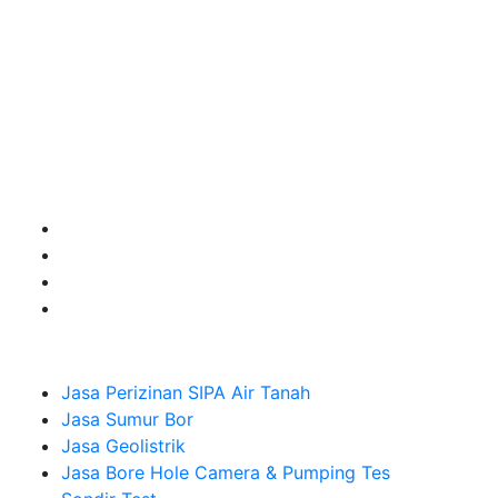
terbaik buat kamu.
Kami adalah Solusi Terdekat dengan memberikan
Kualitas terbaik dengan harga yang relatif bersahabat
untuk kebutuhan Pembuatan Perizinan SIPA Air Tanah,
Jasa Sumur Bor, Jasa Geolistrik, Jasa Borehole
Camera dan Plumping Test, Sondir Test, PDA Test dan
Sumur Imbuhan.
Company
Jasa Perizinan SIPA Air Tanah
Jasa Sumur Bor
Jasa Geolistrik
Jasa Bore Hole Camera & Pumping Tes