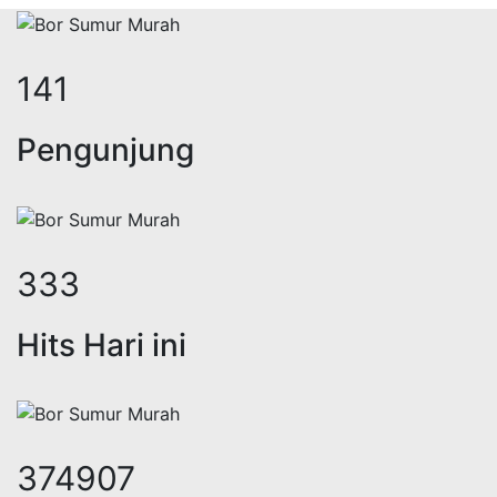
173
Pengunjung
407
Hits Hari ini
458693