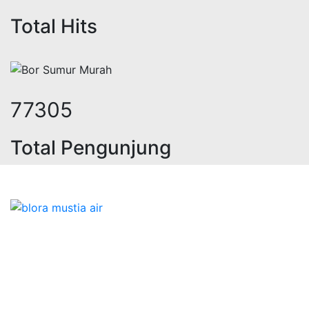
Total Hits
95549
Total Pengunjung
trik, jasa geolistrik, sumur bor, bo
Bidang Konstruksi & Pembuatan Perizinan SIPA Air
Tanah bersama Cv.Blora Mustika air yang memberikan
kualitas data-data resmi dan Pekejaan Konstruksi Uji
terbaik Success dalam pelaksanaannya untuk
kebutuhan usaha/perusahaan kamu ingin ambil bidang
layanan apa yang akan kami tampilkan untuk yang