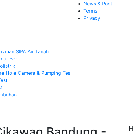
News & Post
Terms
Privacy
rizinan SIPA Air Tanah
mur Bor
listrik
re Hole Camera & Pumping Tes
Test
t
Imbuhan
Cikawao Bandung -
H