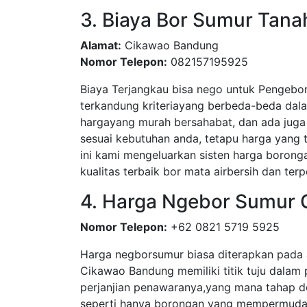
3. Biaya Bor Sumur Tan
Alamat:
Cikawao Bandung
Nomor Telepon:
082157195925
Biaya Terjangkau bisa nego untuk Pengebo
terkandung kriteriayang berbeda-beda dal
hargayang murah bersahabat, dan ada juga 
sesuai kebutuhan anda, tetapu harga yang
ini kami mengeluarkan sisten harga boronga
kualitas terbaik bor mata airbersih dan terp
4. Harga Ngebor Sumur
Nomor Telepon:
+62 0821 5719 5925
Harga negborsumur biasa diterapkan pada 
Cikawao Bandung memiliki titik tuju dalam 
perjanjian penawaranya,yang mana tahap d
seperti hanya borongan yang mempermudah