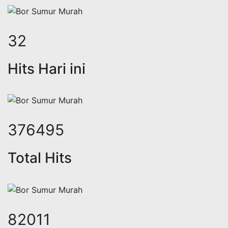
39
Hits Hari ini
460318
Total Hits
100270