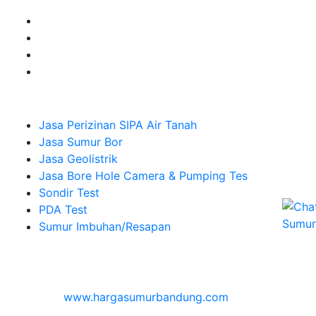
Company
Jasa Perizinan SIPA Air Tanah
Jasa Sumur Bor
Jasa Geolistrik
Jasa Bore Hole Camera & Pumping Tes
Sondir Test
PDA Test
Sumur Imbuhan/Resapan
Melayani Hingga
Seluruh Indonesia & Bali, Lombok, Banyuwangi
© 2026
www.hargasumurbandung.com
| Pembuatan
Izin SIPA Air Tanah, Sumur Bor, Geolistrik, Borehole