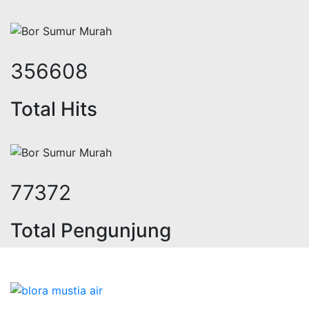
443274
Total Hits
96250
Total Pengunjung
trik, jasa geolistrik, sumur bor, b
Bidang Konstruksi & Pembuatan Perizinan SIPA Air