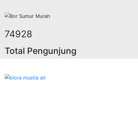
93505
Total Pengunjung
 geolistrik, sumur bor, bor sumur,ma
Bidang Konstruksi & Pembuatan Perizinan SIPA Air
Tanah bersama Cv.Blora Mustika air yang memberikan
kualitas data-data resmi dan Pekejaan Konstruksi Uji
terbaik Success dalam pelaksanaannya untuk
kebutuhan usaha/perusahaan kamu ingin ambil bidang
layanan apa yang akan kami tampilkan untuk yang
terbaik buat kamu.
Kami adalah Solusi Terdekat dengan memberikan