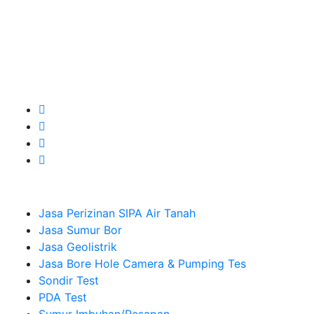
Kualitas terbaik dengan harga yang relatif bersahabat
untuk kebutuhan Pembuatan Perizinan SIPA Air Tanah,
Jasa Sumur Bor, Jasa Geolistrik, Jasa Borehole
Camera dan Plumping Test, Sondir Test, PDA Test dan
Sumur Imbuhan.
Company
Jasa Perizinan SIPA Air Tanah
Jasa Sumur Bor
Jasa Geolistrik
Jasa Bore Hole Camera & Pumping Tes
Sondir Test
PDA Test
Sumur Imbuhan/Resapan