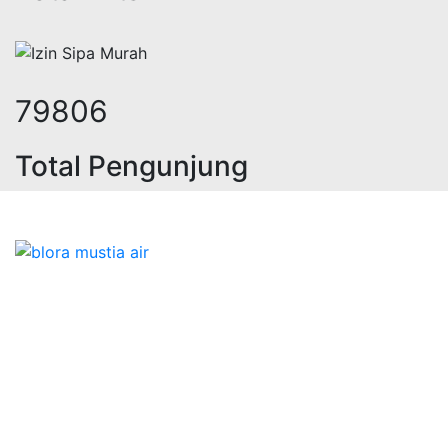
105891
Total Pengunjung
k, jasa geolistrik, sumur bor, bor 
Bidang Konstruksi & Pembuatan Perizinan SIPA Air
Tanah bersama Cv.Blora Mustika air yang memberikan
kualitas data-data resmi dan Pekejaan Konstruksi Uji
terbaik Success dalam pelaksanaannya untuk
kebutuhan usaha/perusahaan kamu ingin ambil bidang
layanan apa yang akan kami tampilkan untuk yang
terbaik buat kamu.
Kami adalah Solusi Terdekat dengan memberikan