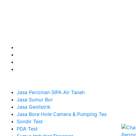
Kualitas terbaik dengan harga yang relatif bersahabat
untuk kebutuhan Pembuatan Perizinan SIPA Air Tanah,
Jasa Sumur Bor, Jasa Geolistrik, Jasa Borehole
Camera dan Plumping Test, Sondir Test, PDA Test dan
Sumur Imbuhan.
Company
Jasa Perizinan SIPA Air Tanah
Jasa Sumur Bor
Jasa Geolistrik
Jasa Bore Hole Camera & Pumping Tes
Sondir Test
PDA Test