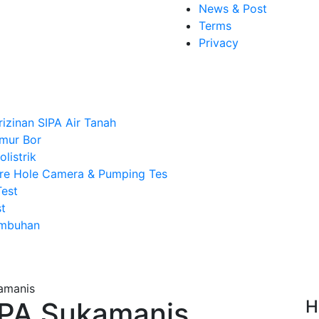
News & Post
Terms
Privacy
rizinan SIPA Air Tanah
mur Bor
listrik
re Hole Camera & Pumping Tes
Test
t
Imbuhan
IPA Sukamanis
H