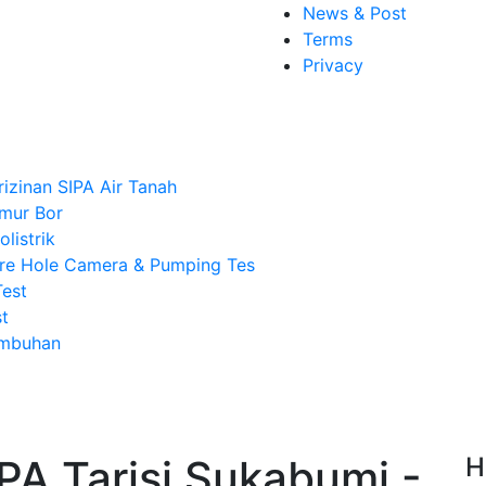
News & Post
Terms
Privacy
rizinan SIPA Air Tanah
mur Bor
listrik
re Hole Camera & Pumping Tes
Test
t
Imbuhan
PA Tarisi Sukabumi -
H