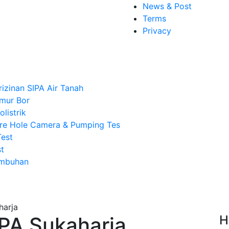
News & Post
Terms
Privacy
rizinan SIPA Air Tanah
mur Bor
listrik
re Hole Camera & Pumping Tes
Test
t
Imbuhan
IPA Sukaharja
H