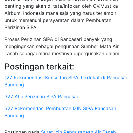
penting yang akan di tata/infokan oleh CV.Mustika
Airbumi Indonesia mana saja yang harus terlampir
untuk memenuhi persyaratan dalam Pembuatan
Perizinan SIPA.
Proses Perizinan SIPA di Rancasari banyak yang
mengingnkan sebagai pengunaan Sumber Mata Air
Tanah sebagai mana mestinya dipergunakan dalam...
Postingan terkait:
127 Rekomendasi Konsultan SIPA Terdekat di Rancasari
Bandung
327 Ahli Perizinan SIPA Rancasari
527 Rekomendasi Pembuatan IZIN SIPA Rancasari
Bandung
Postingan pada
Surat Izin Pengusahaan Air Tanah