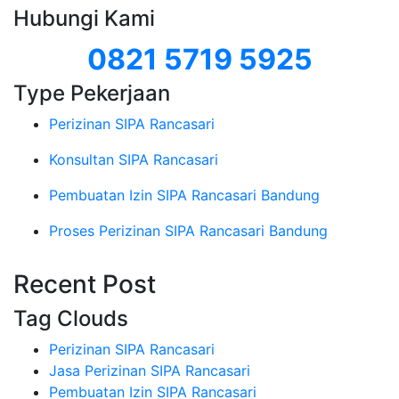
Hubungi Kami
0821 5719 5925
Type Pekerjaan
Perizinan SIPA Rancasari
Konsultan SIPA Rancasari
Pembuatan Izin SIPA Rancasari Bandung
Proses Perizinan SIPA Rancasari Bandung
Recent Post
Tag Clouds
Perizinan SIPA Rancasari
Jasa Perizinan SIPA Rancasari
Pembuatan Izin SIPA Rancasari