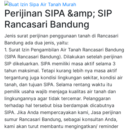
Perijinan SIPA &amp; SIP
Rancasari Bandung
Jenis surat perijinan penggunaan tanah di Rancasari
Bandung ada dua jenis, yaitu:
1. Surat Izin Pengambilan Air Tanah Rancasari Bandung
(SIPA Rancasari Bandung). Dilakukan setelah perijinan
SIP dikeluarkan. SIPA memiliki masa aktif selama 3
tahun maksimal. Tetapi kurang lebih nya masa aktif
tergantung juga kondisi lingkungan sekitar, kondisi air
tanah, dan tujuan SIPA. Selama rentang waktu itu
pemilik usaha wajib menjaga kualitas air tanah dan
lingkungannya agar tidak tercemar. Pelanggaran
terhadap hal tersebut bisa berdampak dicabutnya
SIPA. Jika Anda mempercayakan kami, Jasa perijinan
sumur Rancasari Bandung, sebagai konsultan Anda,
kami akan turut membantu mengingatkan/ reminder