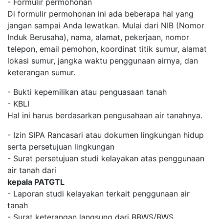
- Formulir permohonan
Di formulir permohonan ini ada beberapa hal yang
jangan sampai Anda lewatkan. Mulai dari NIB (Nomor
Induk Berusaha), nama, alamat, pekerjaan, nomor
telepon, email pemohon, koordinat titik sumur, alamat
lokasi sumur, jangka waktu penggunaan airnya, dan
keterangan sumur.
- Bukti kepemilikan atau penguasaan tanah
- KBLI
Hal ini harus berdasarkan pengusahaan air tanahnya.
- Izin SIPA Rancasari atau dokumen lingkungan hidup
serta persetujuan lingkungan
- Surat persetujuan studi kelayakan atas penggunaan
air tanah dari
kepala PATGTL
- Laporan studi kelayakan terkait penggunaan air
tanah
- Surat keterangan langsung dari BBWS/BWS