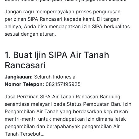
Jangan ragu mempercayakan proses pengurusan
perizinan SIPA Rancasari kepada kami. Di tangan
ahlinya, Anda bisa mendapatkan izin SIPA berkualitas
sesuai dengan aturan.
1. Buat Ijin SIPA Air Tanah
Rancasari
Jangkauan:
Seluruh Indonesia
Nomor Telepon:
082157195925
Jasa Perizinan SIPA Air Tanah Rancasari Bandung
senantiasa melayani pada Status Pembuatan Baru Izin
Pengambilan Air Tanah yang berdasarkan keputusan
mentri-mentri untuk mendapatkan Izin dimana letak
pengambilan dan berapabanyak pengambilan Air
Tanah Tersebut...