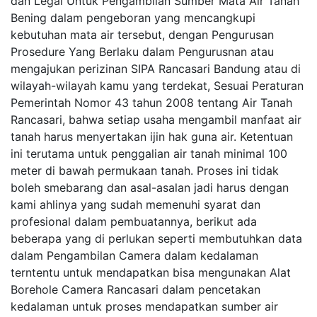
dan Legal Untuk Pengambilan Sumber Mata Air Tanah
Bening dalam pengeboran yang mencangkupi
kebutuhan mata air tersebut, dengan Pengurusan
Prosedure Yang Berlaku dalam Pengurusnan atau
mengajukan perizinan SIPA Rancasari Bandung atau di
wilayah-wilayah kamu yang terdekat, Sesuai Peraturan
Pemerintah Nomor 43 tahun 2008 tentang Air Tanah
Rancasari, bahwa setiap usaha mengambil manfaat air
tanah harus menyertakan ijin hak guna air. Ketentuan
ini terutama untuk penggalian air tanah minimal 100
meter di bawah permukaan tanah. Proses ini tidak
boleh smebarang dan asal-asalan jadi harus dengan
kami ahlinya yang sudah memenuhi syarat dan
profesional dalam pembuatannya, berikut ada
beberapa yang di perlukan seperti membutuhkan data
dalam Pengambilan Camera dalam kedalaman
terntentu untuk mendapatkan bisa mengunakan Alat
Borehole Camera Rancasari dalam pencetakan
kedalaman untuk proses mendapatkan sumber air