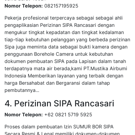
Nomor Telepon:
082157195925
Pekerja profesional terpercaya sebagai sebagai ahli
pengaplikasian Perizinan SIPA Rancasari dengan
mengukur tingkat kepadatan dan tingkat kedalaman
tiap-tiap kebutuhan pelanggan yang berbeda perizinan
Sipa juga meminta data sebagai bukti kamera dengan
penggunaan Borehole Camera untuk kebutuhan
dokumen pembuatan SIPA pada Lapisan dalam tanah
terdapatnya mata air berada,kami PT.Mustika Airbumi
Indonesia Memberikan layanan yang terbaik dengan
harga Bersahabat dan Bergaransi dalam tahap
pembutannya...
4. Perizinan SIPA Rancasari
Nomor Telepon:
+62 0821 5719 5925
Proses dalam pembuatan Izin SUMUR BOR SIPA
Secara Resmi & Legal memiliki dokumen-dokumen