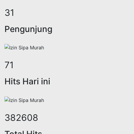
40
Pengunjung
92
Hits Hari ini
500662
Total Hits