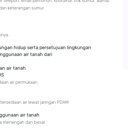
r telepon, email pemohon, koordinat titik sumur, alamat
 dan keterangan sumur.
hnya.
kungan hidup serta persetujuan lingkungan
enggunaan air tanah dari
an air tanah
WS
diaan air permukaan.
tersediaan air lewat jaringan PDAM.
enggunaan air tanah
ala menengah dan besar.