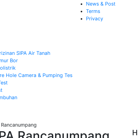
News & Post
Terms
Privacy
rizinan SIPA Air Tanah
mur Bor
listrik
re Hole Camera & Pumping Tes
Test
t
Imbuhan
SIPA Rancanumpang
H