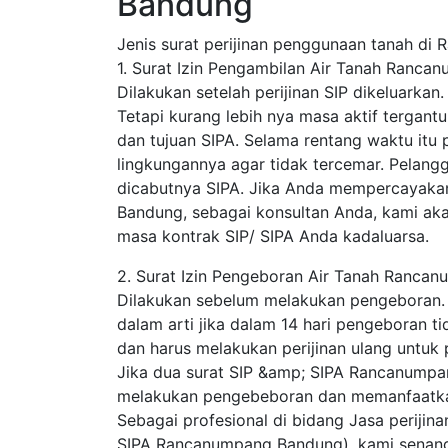
Bandung
Jenis surat perijinan penggunaan tanah di 
1. Surat Izin Pengambilan Air Tanah Ranc
Dilakukan setelah perijinan SIP dikeluarkan
Tetapi kurang lebih nya masa aktif tergantun
dan tujuan SIPA. Selama rentang waktu itu 
lingkungannya agar tidak tercemar. Pelang
dicabutnya SIPA. Jika Anda mempercayaka
Bandung, sebagai konsultan Anda, kami ak
masa kontrak SIP/ SIPA Anda kadaluarsa.
2. Surat Izin Pengeboran Air Tanah Ranc
Dilakukan sebelum melakukan pengeboran. SIP
dalam arti jika dalam 14 hari pengeboran ti
dan harus melakukan perijinan ulang untuk
Jika dua surat SIP &amp; SIPA Rancanumpan
melakukan pengebeboran dan memanfaatkan 
Sebagai profesional di bidang Jasa periji
SIPA Rancanumpang Bandung), kami senang