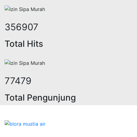
480616
Total Hits
104751
Total Pengunjung
a geolistrik, sumur bor, bor sumur,
Bidang Konstruksi & Pembuatan Perizinan SIPA Air