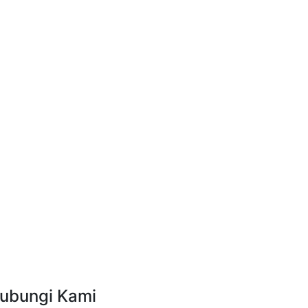
ubungi Kami