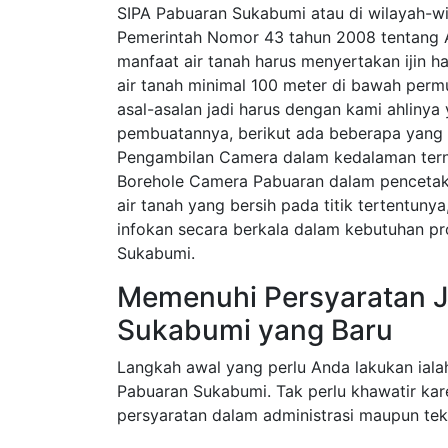
SIPA Pabuaran Sukabumi atau di wilayah-wi
Pemerintah Nomor 43 tahun 2008 tentang 
manfaat air tanah harus menyertakan ijin ha
air tanah minimal 100 meter di bawah perm
asal-asalan jadi harus dengan kami ahliny
pembuatannya, berikut ada beberapa yang 
Pengambilan Camera dalam kedalaman tern
Borehole Camera Pabuaran dalam penceta
air tanah yang bersih pada titik tertentuny
infokan secara berkala dalam kebutuhan pr
Sukabumi.
Memenuhi Persyaratan J
Sukabumi yang Baru
Langkah awal yang perlu Anda lakukan iala
Pabuaran Sukabumi. Tak perlu khawatir ka
persyaratan dalam administrasi maupun tek