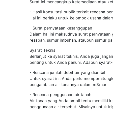
Surat ini mencangkup ketersediaan atau ket
- Hasil konsultasi publik terkait rencana p
Hal ini berlaku untuk kelompok usaha dala
- Surat pernyataan kesanggupan
Dalam hal ini maksudnya surat pernyataan
resapan, sumur imbuhan, ataupun sumur pa
Syarat Teknis
Berlanjut ke syarat teknis, Anda juga janga
penting untuk Anda penuhi. Adapun syarat-
- Rencana jumlah debit air yang diambil
Untuk syarat ini, Anda perlu memperhitung
pengambilan air tanahnya dalam m3/hari.
- Rencana penggunaan air tanah
Air tanah yang Anda ambil tentu memiliki 
penggunaan air tersebut. Misalnya untuk iri