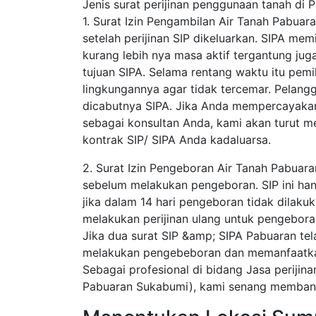
Jenis surat perijinan penggunaan tanah di 
1. Surat Izin Pengambilan Air Tanah Pabua
setelah perijinan SIP dikeluarkan. SIPA mem
kurang lebih nya masa aktif tergantung juga 
tujuan SIPA. Selama rentang waktu itu pemil
lingkungannya agar tidak tercemar. Pelang
dicabutnya SIPA. Jika Anda mempercayakan
sebagai konsultan Anda, kami akan turut
kontrak SIP/ SIPA Anda kadaluarsa.
2. Surat Izin Pengeboran Air Tanah Pabuar
sebelum melakukan pengeboran. SIP ini hanya
jika dalam 14 hari pengeboran tidak dilaku
melakukan perijinan ulang untuk pengebora
Jika dua surat SIP &amp; SIPA Pabuaran tel
melakukan pengebeboran dan memanfaatkan 
Sebagai profesional di bidang Jasa perijin
Pabuaran Sukabumi), kami senang membantu