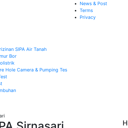
News & Post
Terms
Privacy
rizinan SIPA Air Tanah
mur Bor
listrik
re Hole Camera & Pumping Tes
Test
t
Imbuhan
PA Sirnasari
H