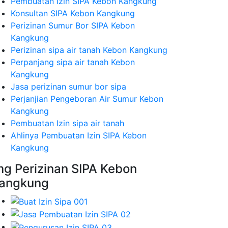
Pembuatan Izin SIPA Kebon Kangkung
Konsultan SIPA Kebon Kangkung
Perizinan Sumur Bor SIPA Kebon
Kangkung
Perizinan sipa air tanah Kebon Kangkung
Perpanjang sipa air tanah Kebon
Kangkung
Jasa perizinan sumur bor sipa
Perjanjian Pengeboran Air Sumur Kebon
Kangkung
Pembuatan Izin sipa air tanah
Ahlinya Pembuatan Izin SIPA Kebon
Kangkung
mg Perizinan SIPA Kebon
angkung