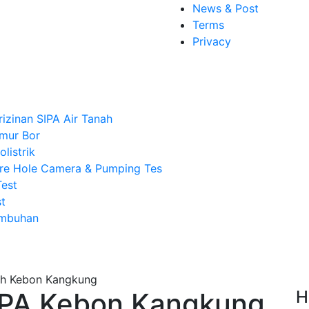
News & Post
Terms
Privacy
rizinan SIPA Air Tanah
mur Bor
listrik
re Hole Camera & Pumping Tes
Test
t
Imbuhan
SIPA Kebon Kangkung
H