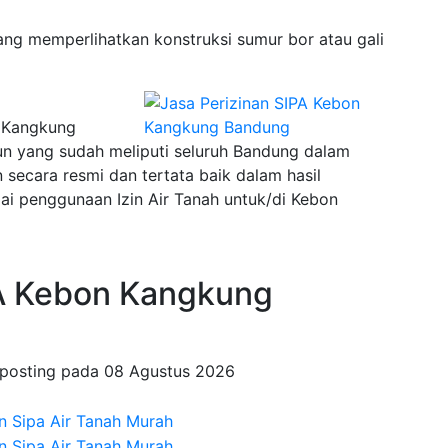
ng memperlihatkan konstruksi sumur bor atau gali
n Kangkung
un yang sudah meliputi seluruh Bandung dalam
cara resmi dan tertata baik dalam hasil
i penggunaan Izin Air Tanah untuk/di Kebon
A Kebon Kangkung
iposting pada
08 Agustus 2026