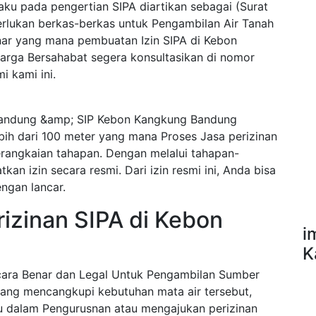
ku pada pengertian SIPA diartikan sebagai (Surat
erlukan berkas-berkas untuk Pengambilan Air Tanah
ar yang mana pembuatan Izin SIPA di Kebon
rga Bersahabat segera konsultasikan di nomor
i kami ini.
andung &amp; SIP Kebon Kangkung Bandung
ih dari 100 meter yang mana Proses Jasa perizinan
angkaian tahapan. Dengan melalui tahapan-
n izin secara resmi. Dari izin resmi ini, Anda bisa
ngan lancar.
izinan SIPA di Kebon
i
K
ecara Benar dan Legal Untuk Pengambilan Sumber
ang mencangkupi kebutuhan mata air tersebut,
u dalam Pengurusnan atau mengajukan perizinan