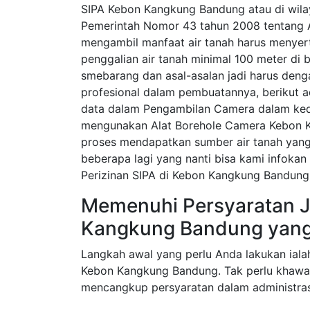
SIPA Kebon Kangkung Bandung atau di wila
Pemerintah Nomor 43 tahun 2008 tentang 
mengambil manfaat air tanah harus menyerta
penggalian air tanah minimal 100 meter di 
smebarang dan asal-asalan jadi harus den
profesional dalam pembuatannya, berikut 
data dalam Pengambilan Camera dalam ked
mengunakan Alat Borehole Camera Kebon 
proses mendapatkan sumber air tanah yang 
beberapa lagi yang nanti bisa kami infoka
Perizinan SIPA di Kebon Kangkung Bandung
Memenuhi Persyaratan J
Kangkung Bandung yang
Langkah awal yang perlu Anda lakukan iala
Kebon Kangkung Bandung. Tak perlu khawati
mencangkup persyaratan dalam administras