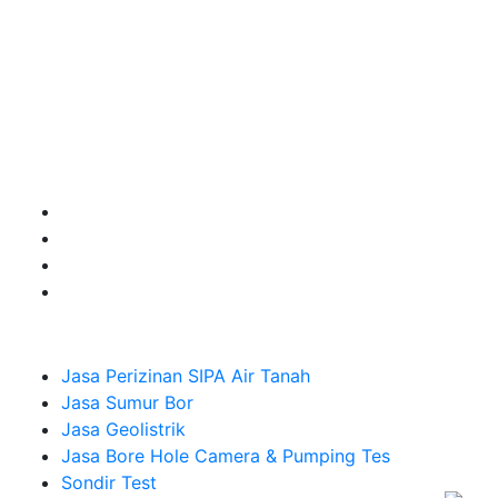
terbaik buat kamu.
Kami adalah Solusi Terdekat dengan memberikan
Kualitas terbaik dengan harga yang relatif bersahabat
untuk kebutuhan Pembuatan Perizinan SIPA Air Tanah,
Jasa Sumur Bor, Jasa Geolistrik, Jasa Borehole
Camera dan Plumping Test, Sondir Test, PDA Test dan
Sumur Imbuhan.
Company
Jasa Perizinan SIPA Air Tanah
Jasa Sumur Bor
Jasa Geolistrik
Jasa Bore Hole Camera & Pumping Tes
Sondir Test