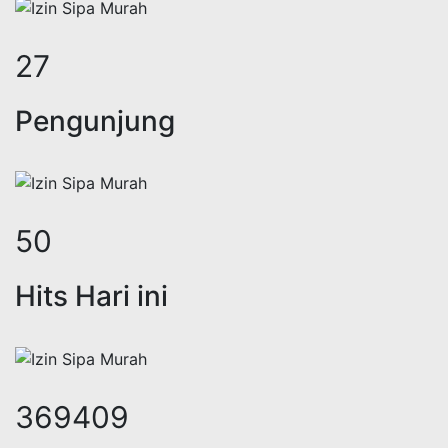
36
Pengunjung
65
Hits Hari ini
484495