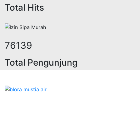
Total Hits
101209
Total Pengunjung
, jasa geolistrik, sumur bor, bor s
Bidang Konstruksi & Pembuatan Perizinan SIPA Air
Tanah bersama Cv.Blora Mustika air yang memberikan
kualitas data-data resmi dan Pekejaan Konstruksi Uji
terbaik Success dalam pelaksanaannya untuk
kebutuhan usaha/perusahaan kamu ingin ambil bidang
layanan apa yang akan kami tampilkan untuk yang