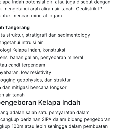
elapa Indah potensial diri atau juga disebut dengan
 mengetahui arah aliran air tanah. Geolistrik IP
untuk mencari mineral logam.
dah Tangerang
a struktur, stratigrafi dan sedimentology
getahui intruisi air
ologi Kelapa Indah, konstruksi
nsi bahan galian, penyebaran mineral
 atau candi terpendam
ebaran, low resistivity
 logging geophysics, dan struktur
 dan mitigasi bencana longsor
n air tanah
pengeboran Kelapa Indah
erang adalah salah satu persyaratan dalam
cangkup perizinan SIPA dalam bidang pengeboran
kup 100m atau lebih sehingga dalam pembuatan