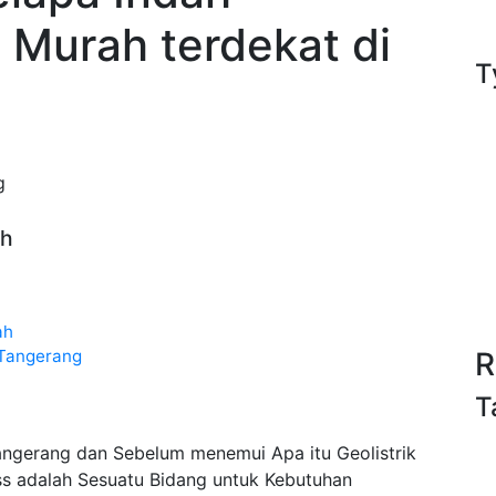
 Murah terdekat di
T
g
ah
ah
 Tangerang
R
T
angerang dan Sebelum menemui Apa itu Geolistrik
s adalah Sesuatu Bidang untuk Kebutuhan