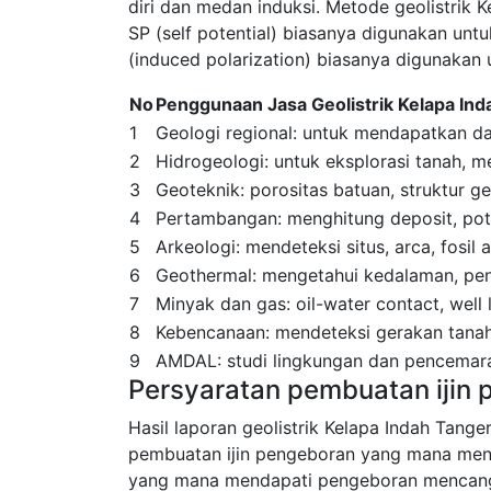
diri dan medan induksi. Metode geolistrik K
SP (self potential) biasanya digunakan untuk
(induced polarization) biasanya digunakan 
No
Penggunaan Jasa Geolistrik Kelapa In
1
Geologi regional: untuk mendapatkan dat
2
Hidrogeologi: untuk eksplorasi tanah, men
3
Geoteknik: porositas batuan, struktur ge
4
Pertambangan: menghitung deposit, pote
5
Arkeologi: mendeteksi situs, arca, fosil
6
Geothermal: mengetahui kedalaman, peny
7
Minyak dan gas: oil-water contact, well
8
Kebencanaan: mendeteksi gerakan tanah
9
AMDAL: studi lingkungan dan pencemara
Persyaratan pembuatan ijin 
Hasil laporan geolistrik Kelapa Indah Tang
pembuatan ijin pengeboran yang mana men
yang mana mendapati pengeboran mencang