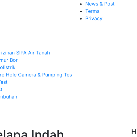
News & Post
Terms
Privacy
rizinan SIPA Air Tanah
mur Bor
listrik
re Hole Camera & Pumping Tes
Test
t
Imbuhan
elapa Indah
H