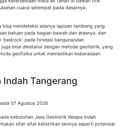
ngga ketersediaan mata air tanah di bawah titik
rubahan cuaca setempat pada dasarnya.
ga bisa mendeteksi adanya lapisan tambang yang
isan batuan pada bagian bawah dan atasnya. dan
n 'bedrock' pada fondasi bangunandan
juga bisa diketahui dengan metode geolistrik, yang
etoda geofisika untuk memastikan keberadaan
pa Indah Tangerang
 pada
07 Agustus 2026
pada kebutuhan Jasa Geolistrik Kelapa Indah
kan sifat-sifat kelistrikan lainnya seperti potensial