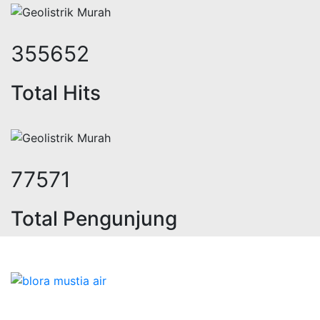
448122
Total Hits
97739
Total Pengunjung
, jasa geolistrik, sumur bor, bor s
Bidang Konstruksi & Pembuatan Perizinan SIPA Air
Tanah bersama Cv.Blora Mustika air yang memberikan