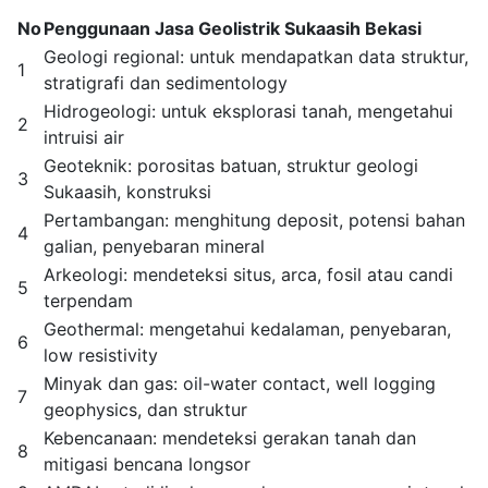
No
Penggunaan Jasa Geolistrik Sukaasih Bekasi
Geologi regional: untuk mendapatkan data struktur,
1
stratigrafi dan sedimentology
Hidrogeologi: untuk eksplorasi tanah, mengetahui
2
intruisi air
Geoteknik: porositas batuan, struktur geologi
3
Sukaasih, konstruksi
Pertambangan: menghitung deposit, potensi bahan
4
galian, penyebaran mineral
Arkeologi: mendeteksi situs, arca, fosil atau candi
5
terpendam
Geothermal: mengetahui kedalaman, penyebaran,
6
low resistivity
Minyak dan gas: oil-water contact, well logging
7
geophysics, dan struktur
Kebencanaan: mendeteksi gerakan tanah dan
8
mitigasi bencana longsor