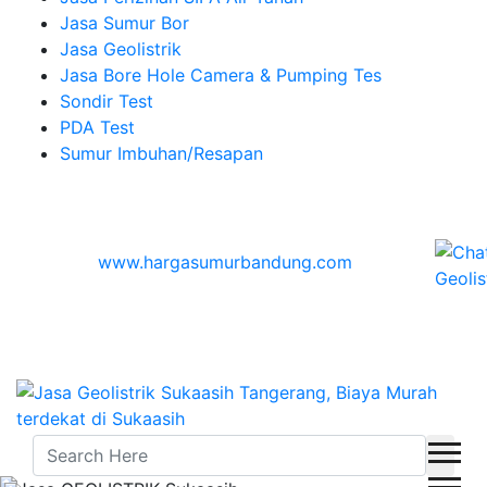
Jasa Sumur Bor
Jasa Geolistrik
Jasa Bore Hole Camera & Pumping Tes
Sondir Test
PDA Test
Sumur Imbuhan/Resapan
Melayani Hingga
Seluruh Indonesia & Bali, Lombok, Banyuwangi
© 2026
www.hargasumurbandung.com
| Pembuatan
Izin SIPA Air Tanah, Sumur Bor, Geolistrik, Borehole
Camera & Pumping tes, Sondir, PDA Test & Sumur
Imbuhan
© 2017
Cv. Blora Mustika air