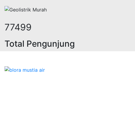
98804
Total Pengunjung
rik, sumur bor, bor sumur,matek air,
Bidang Konstruksi & Pembuatan Perizinan SIPA Air
Tanah bersama Cv.Blora Mustika air yang memberikan
kualitas data-data resmi dan Pekejaan Konstruksi Uji
terbaik Success dalam pelaksanaannya untuk
kebutuhan usaha/perusahaan kamu ingin ambil bidang
layanan apa yang akan kami tampilkan untuk yang
terbaik buat kamu.
Kami adalah Solusi Terdekat dengan memberikan
Kualitas terbaik dengan harga yang relatif bersahabat