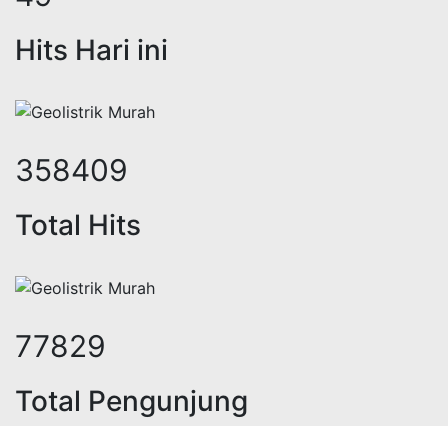
Hits Hari ini
452278
Total Hits
98604
Total Pengunjung
trik, jasa geolistrik, sumur bor, b