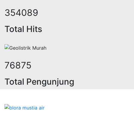
447944
Total Hits
97334
Total Pengunjung
ik, jasa geolistrik, sumur bor, bor 
Bidang Konstruksi & Pembuatan Perizinan SIPA Air
Tanah bersama Cv.Blora Mustika air yang memberikan
kualitas data-data resmi dan Pekejaan Konstruksi Uji