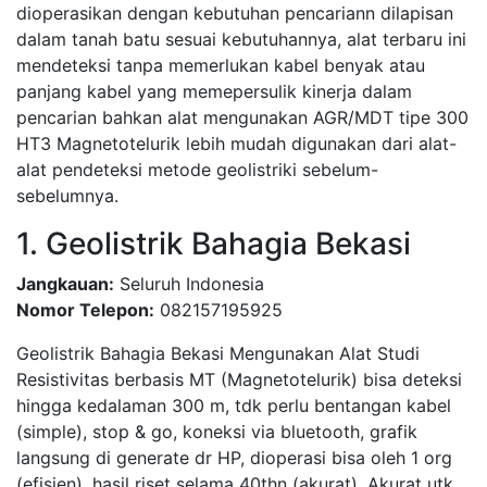
dioperasikan dengan kebutuhan pencariann dilapisan
dalam tanah batu sesuai kebutuhannya, alat terbaru ini
mendeteksi tanpa memerlukan kabel benyak atau
panjang kabel yang memepersulik kinerja dalam
pencarian bahkan alat mengunakan AGR/MDT tipe 300
HT3 Magnetotelurik lebih mudah digunakan dari alat-
alat pendeteksi metode geolistriki sebelum-
sebelumnya.
1. Geolistrik Bahagia Bekasi
Jangkauan:
Seluruh Indonesia
Nomor Telepon:
082157195925
Geolistrik Bahagia Bekasi Mengunakan Alat Studi
Resistivitas berbasis MT (Magnetotelurik) bisa deteksi
hingga kedalaman 300 m, tdk perlu bentangan kabel
(simple), stop & go, koneksi via bluetooth, grafik
langsung di generate dr HP, dioperasi bisa oleh 1 org
(efisien), hasil riset selama 40thn (akurat). Akurat utk