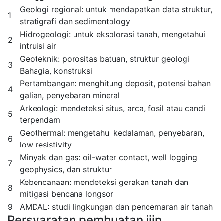
Geologi regional: untuk mendapatkan data struktur,
1
stratigrafi dan sedimentology
Hidrogeologi: untuk eksplorasi tanah, mengetahui
2
intruisi air
Geoteknik: porositas batuan, struktur geologi
3
Bahagia, konstruksi
Pertambangan: menghitung deposit, potensi bahan
4
galian, penyebaran mineral
Arkeologi: mendeteksi situs, arca, fosil atau candi
5
terpendam
Geothermal: mengetahui kedalaman, penyebaran,
6
low resistivity
Minyak dan gas: oil-water contact, well logging
7
geophysics, dan struktur
Kebencanaan: mendeteksi gerakan tanah dan
8
mitigasi bencana longsor
9
AMDAL: studi lingkungan dan pencemaran air tanah
Persyaratan pembuatan ijin