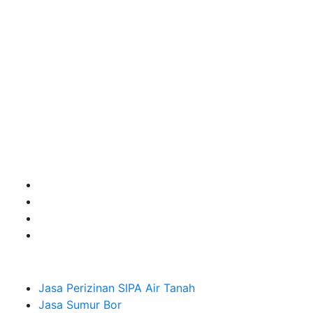
terbaik Success dalam pelaksanaannya untuk
kebutuhan usaha/perusahaan kamu ingin ambil bidang
layanan apa yang akan kami tampilkan untuk yang
terbaik buat kamu.
Kami adalah Solusi Terdekat dengan memberikan
Kualitas terbaik dengan harga yang relatif bersahabat
untuk kebutuhan Pembuatan Perizinan SIPA Air Tanah,
Jasa Sumur Bor, Jasa Geolistrik, Jasa Borehole
Camera dan Plumping Test, Sondir Test, PDA Test dan
Sumur Imbuhan.
Company
Jasa Perizinan SIPA Air Tanah
Jasa Sumur Bor