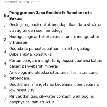
mencari mineral logam.
Penggunaan Jasa Geolistrik Babelankota
No
Bekasi
Geologi regional: untuk mendapatkan data struktur,
1
stratigrafi dan sedimentology
Hidrogeologi: untuk eksplorasi tanah, mengetahui
2
intruisi air
Geoteknik: porositas batuan, struktur geologi
3
Babelankota, konstruksi
Pertambangan: menghitung deposit, potensi bahan
4
galian, penyebaran mineral
Arkeologi: mendeteksi situs, arca, fosil atau candi
5
terpendam
Geothermal: mengetahui kedalaman, penyebaran,
6
low resistivity
Minyak dan gas: oil-water contact, well logging
7
geophysics, dan struktur