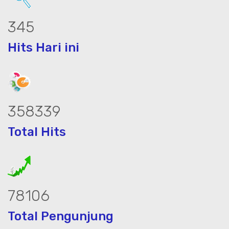
447
Hits Hari ini
464988
Total Hits
101352
Total Pengunjung