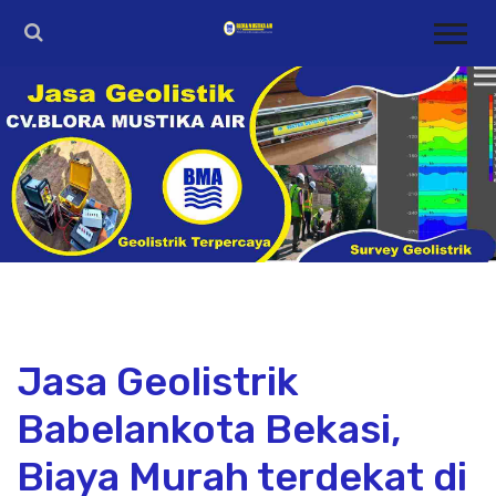
Jasa Geolistrik
Babelankota Bekasi,
Biaya Murah terdekat di