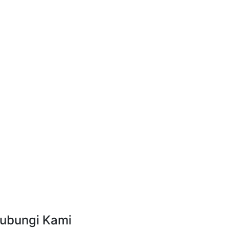
ubungi Kami