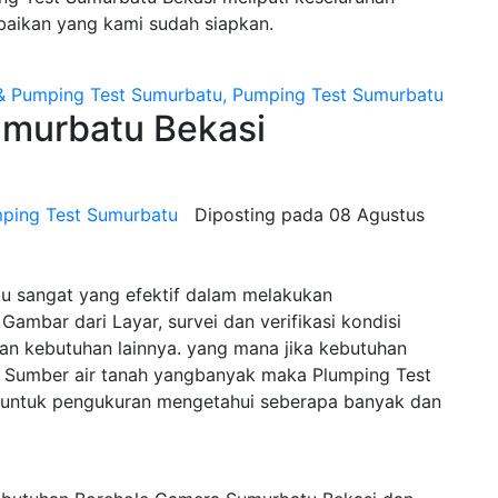
baikan yang kami sudah siapkan.
urbatu Bekasi
ping Test Sumurbatu
Diposting pada
08 Agustus
u sangat yang efektif dalam melakukan
Gambar dari Layar, survei dan verifikasi kondisi
n kebutuhan lainnya. yang mana jika kebutuhan
Sumber air tanah yangbanyak maka Plumping Test
 untuk pengukuran mengetahui seberapa banyak dan