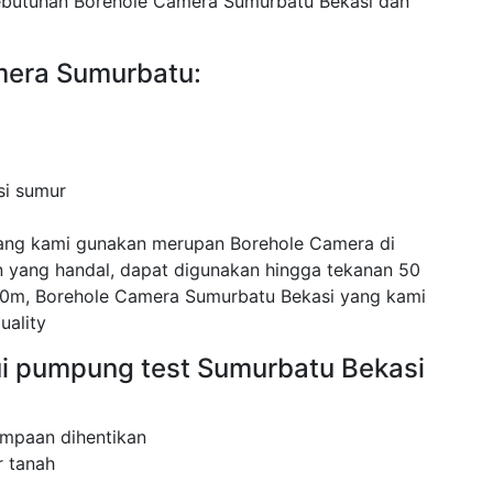
ebutuhan Borehole Camera Sumurbatu Bekasi dan
mera Sumurbatu:
si sumur
ang kami gunakan merupan Borehole Camera di
yang handal, dapat digunakan hingga tekanan 50
0m, Borehole Camera Sumurbatu Bekasi yang kami
uality
ui pumpung test Sumurbatu Bekasi
mpaan dihentikan
 tanah
.