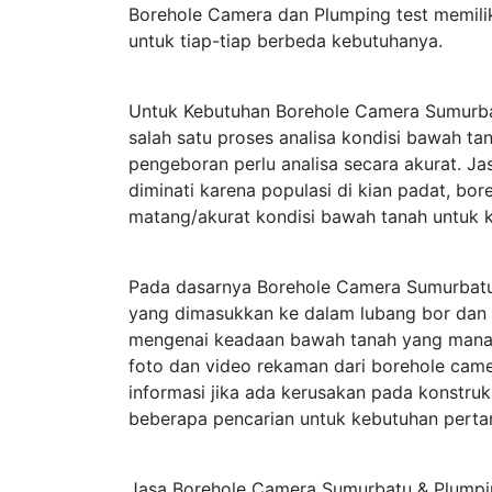
Borehole Camera dan Plumping test memili
untuk tiap-tiap berbeda kebutuhanya.
Untuk Kebutuhan Borehole Camera Sumurba
salah satu proses analisa kondisi bawah t
pengeboran perlu analisa secara akurat. J
diminati karena populasi di kian padat, bo
matang/akurat kondisi bawah tanah untuk 
Pada dasarnya Borehole Camera Sumurbatu
yang dimasukkan ke dalam lubang bor dan 
mengenai keadaan bawah tanah yang mana te
foto dan video rekaman dari borehole cam
informasi jika ada kerusakan pada konstru
beberapa pencarian untuk kebutuhan perta
Jasa Borehole Camera Sumurbatu & Plumpin