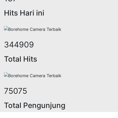
Hits Hari ini
422975
Total Hits
91758
Total Pengunjung
olistrik, jasa geolistrik, sumur bor