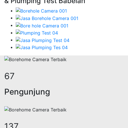
& Plumping Test Babelan
81
Pengunjung
166