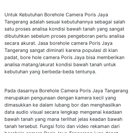
Untuk Kebutuhan Borehole Camera Poris Jaya
Tangerang adalah sesuai kebutuhannya sebagai salah
satu proses analisa kondisi bawah tanah yang sangat
dibutuhkan sebelum proses pengeboran perlu analisa
secara akurat. Jasa borehole camera Poris Jaya
Tangerang sangat diminati karena populasi di kian
padat, bore hole camera Poris Jaya bisa memberikan
analisa matang/akurat kondisi bawah tanah untuk
kebutuhan yang berbeda-beda tentunya.
Pada dasarnya Borehole Camera Poris Jaya Tangerang
merupakan pengunaan dengan kamera kecil yang
dimasukkan ke dalam lubang bor dan menghasilkan
data audio visual secara lengkap mengenai keadaan
bawah tanah yang mana terlihat jelas keadan bawah
tanah tersebut. Fungsi foto dan video rekaman dari