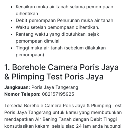
Kenaikan muka air tanah selama pemompaan
dihentikan
Debit pemompaan Penurunan muka air tanah
Waktu setelah pemompaan dihentikan.
Rentang waktu yang dibutuhkan, sejak
pemompaan dimulai
Tinggi muka air tanah (sebelum dilakukan
pemompaan)
1. Borehole Camera Poris Jaya
& Plimping Test Poris Jaya
Jangkauan:
Poris Jaya Tangerang
Nomor Telepon:
082157195925
Tersedia Borehole Camera Poris Jaya & Plumping Test
Poris Jaya Tangerang untuk kamu yang membutuhkan
mendapatkan Air Bening Tanah dengan Debit Tinggi
konsutlasikan kekami selalu siap 24 jam anda hubungi