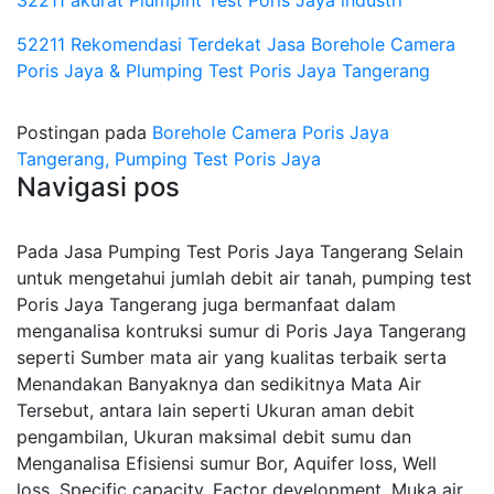
32211 akurat Plumpint Test Poris Jaya industri
52211 Rekomendasi Terdekat Jasa Borehole Camera
Poris Jaya & Plumping Test Poris Jaya Tangerang
Postingan pada
Borehole Camera Poris Jaya
Tangerang, Pumping Test Poris Jaya
Navigasi pos
Pada Jasa Pumping Test Poris Jaya Tangerang Selain
untuk mengetahui jumlah debit air tanah, pumping test
Poris Jaya Tangerang juga bermanfaat dalam
menganalisa kontruksi sumur di Poris Jaya Tangerang
seperti Sumber mata air yang kualitas terbaik serta
Menandakan Banyaknya dan sedikitnya Mata Air
Tersebut, antara lain seperti Ukuran aman debit
pengambilan, Ukuran maksimal debit sumu dan
Menganalisa Efisiensi sumur Bor, Aquifer loss, Well
loss, Specific capacity, Factor development, Muka air