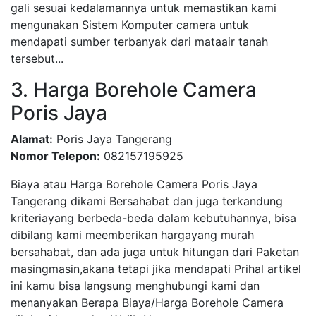
gali sesuai kedalamannya untuk memastikan kami
mengunakan Sistem Komputer camera untuk
mendapati sumber terbanyak dari mataair tanah
tersebut...
3. Harga Borehole Camera
Poris Jaya
Alamat:
Poris Jaya Tangerang
Nomor Telepon:
082157195925
Biaya atau Harga Borehole Camera Poris Jaya
Tangerang dikami Bersahabat dan juga terkandung
kriteriayang berbeda-beda dalam kebutuhannya, bisa
dibilang kami meemberikan hargayang murah
bersahabat, dan ada juga untuk hitungan dari Paketan
masingmasin,akana tetapi jika mendapati Prihal artikel
ini kamu bisa langsung menghubungi kami dan
menanyakan Berapa Biaya/Harga Borehole Camera