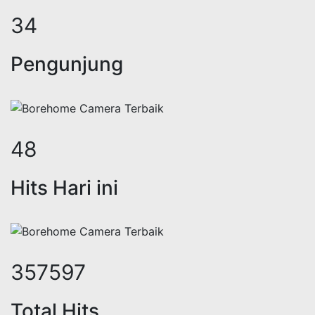
41
Pengunjung
59
Hits Hari ini
438483
Total Hits