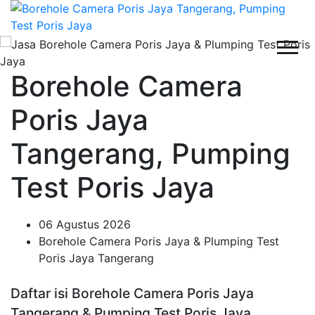
Borehole Camera
Poris Jaya
Tangerang, Pumping
Test Poris Jaya
06 Agustus 2026
Borehole Camera Poris Jaya & Plumping Test
Poris Jaya Tangerang
Daftar isi Borehole Camera Poris Jaya
Tangerang & Pumping Test Poris Jaya,