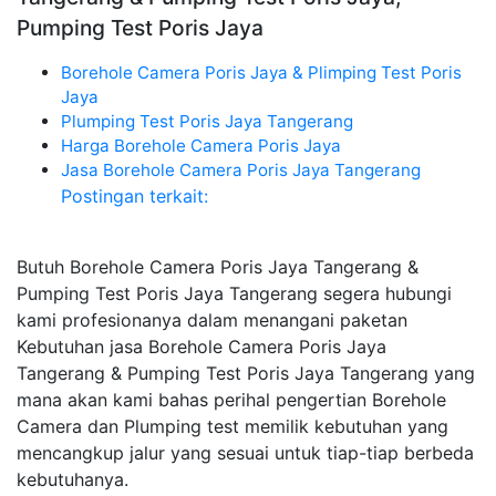
Pumping Test Poris Jaya
Borehole Camera Poris Jaya & Plimping Test Poris
Jaya
Plumping Test Poris Jaya Tangerang
Harga Borehole Camera Poris Jaya
Jasa Borehole Camera Poris Jaya Tangerang
Postingan terkait:
Butuh Borehole Camera Poris Jaya Tangerang &
Pumping Test Poris Jaya Tangerang segera hubungi
kami profesionanya dalam menangani paketan
Kebutuhan jasa Borehole Camera Poris Jaya
Tangerang & Pumping Test Poris Jaya Tangerang yang
mana akan kami bahas perihal pengertian Borehole
Camera dan Plumping test memilik kebutuhan yang
mencangkup jalur yang sesuai untuk tiap-tiap berbeda
kebutuhanya.