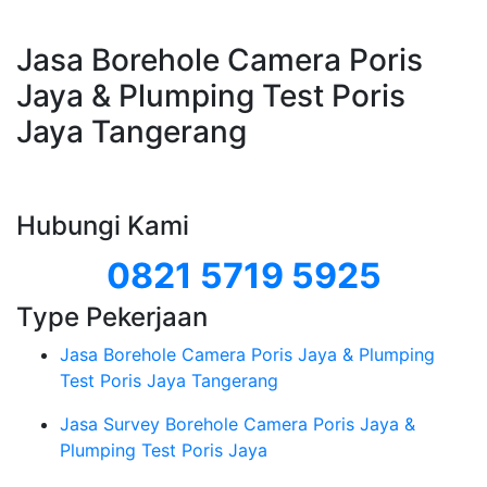
Jasa Borehole Camera Poris
Jaya & Plumping Test Poris
Jaya Tangerang
Hubungi Kami
0821 5719 5925
Type Pekerjaan
Jasa Borehole Camera Poris Jaya & Plumping
Test Poris Jaya Tangerang
Jasa Survey Borehole Camera Poris Jaya &
Plumping Test Poris Jaya