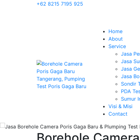
+62 8215 7195 925
Home
About
Service
Jasa Pe
Jasa Su
Jasa Geo
Jasa Bo
Sondir 
PDA Tes
Sumur 
Visi & Misi
Contact
Borehole Camera