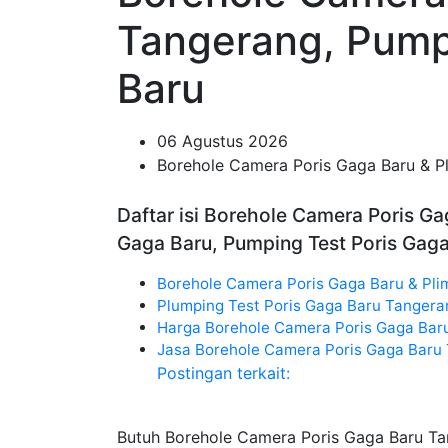
Tangerang, Pump
Baru
06 Agustus 2026
Borehole Camera Poris Gaga Baru & P
Daftar isi Borehole Camera Poris G
Gaga Baru, Pumping Test Poris Gag
Borehole Camera Poris Gaga Baru & Pli
Plumping Test Poris Gaga Baru Tangera
Harga Borehole Camera Poris Gaga Bar
Jasa Borehole Camera Poris Gaga Baru
Postingan terkait:
Butuh Borehole Camera Poris Gaga Baru Ta