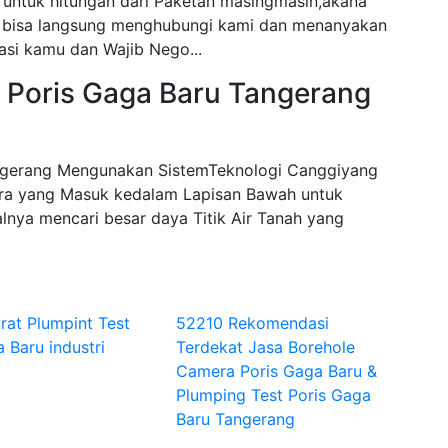
 untuk hitungan dari Paketan masingmasin,akana
kamu bisa langsung menghubungi kami dan menanyakan
asi kamu dan Wajib Nego...
 Poris Gaga Baru Tangerang
ngerang Mengunakan SistemTeknologi Canggiyang
a yang Masuk kedalam Lapisan Bawah untuk
lnya mencari besar daya Titik Air Tanah yang
rat Plumpint Test
52210 Rekomendasi
 Baru industri
Terdekat Jasa Borehole
Camera Poris Gaga Baru &
Plumping Test Poris Gaga
Baru Tangerang