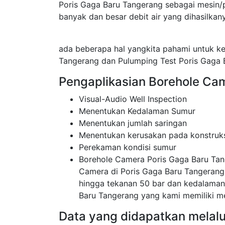
Poris Gaga Baru Tangerang sebagai mesin/
banyak dan besar debit air yang dihasilkan
ada beberapa hal yangkita pahami untuk k
Tangerang dan Pulumping Test Poris Gaga 
Pengaplikasian Borehole Cam
Visual-Audio Well Inspection
Menentukan Kedalaman Sumur
Menentukan jumlah saringan
Menentukan kerusakan pada konstruk
Perekaman kondisi sumur
Borehole Camera Poris Gaga Baru Ta
Camera di Poris Gaga Baru Tangeran
hingga tekanan 50 bar dan kedalama
Baru Tangerang yang kami memiliki memi
Data yang didapatkan melalu