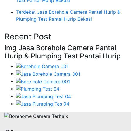
Test Pantai Hurip Bekasi
Terdekat Jasa Borehole Camera Pantai Hurip &
Plumping Test Pantai Hurip Bekasi
Recent Post
img Jasa Borehole Camera Pantai
Hurip & Plumping Test Pantai Hurip