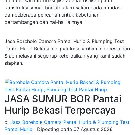
memberikan informasi jika ada kerusakan pada
konstruksi sumur bor atau kerusakan pada pondasi
dan beberapa pencarian untuk kebutuhan
pertambangan dan hal-hal lainnya.
Jasa Borehole Camera Pantai Hurip & Plumping Test
Pantai Hurip Bekasi meliputi keseluruhan Indonesia,dan
Siap melayani segenap keterbaikan yang kami sudah
siapkan.
JASA SUMUR BOR Pantai
Hurip Bekasi Terpercaya
di
Jasa Borehole Camera Pantai Hurip & Plumping Test
Pantai Hurip
Diposting pada
07 Agustus 2026