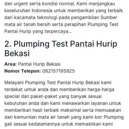
dan urgent serta kondisi normal, Kami menjangkau
keseluruhan Indonesia untuk memberikan yang terbaik
dari kacamata teknologi pada pengambilan Sumber
mata air tanah bersih serta perapihan Plumping Test
Pantai Hurip yang terpercaya...
2. Plumping Test Pantai Hurip
Bekasi
Area:
Pantai Hurip Bekasi
Nomor Telepon:
082157195925
Melayani Plumping Test Pantai Hurip Bekasi kami
terdekat untuk anda dan memberikan harga-harga
special dan paket-paket yang banyak sesuai
kebutuhan anda dan kami menawarkan layanan untuk
memberikan hasil terbaik maksimal serta memuaskan
dari kemurnian mata air tanah yang kami bor Plumping
gali sesuai kedalamannya untuk memastikan kami