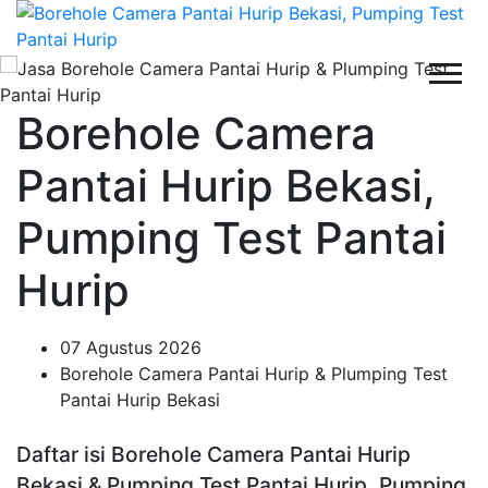
Borehole Camera
Pantai Hurip Bekasi,
Pumping Test Pantai
Hurip
07 Agustus 2026
Borehole Camera Pantai Hurip & Plumping Test
Pantai Hurip Bekasi
Daftar isi Borehole Camera Pantai Hurip
Bekasi & Pumping Test Pantai Hurip, Pumping