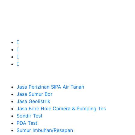
Kualitas terbaik dengan harga yang relatif bersahabat
untuk kebutuhan Pembuatan Perizinan SIPA Air Tanah,
Jasa Sumur Bor, Jasa Geolistrik, Jasa Borehole
Camera dan Plumping Test, Sondir Test, PDA Test dan
Sumur Imbuhan.
Company
Jasa Perizinan SIPA Air Tanah
Jasa Sumur Bor
Jasa Geolistrik
Jasa Bore Hole Camera & Pumping Tes
Sondir Test
PDA Test
Sumur Imbuhan/Resapan