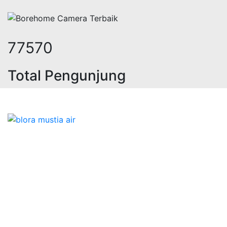
95256
Total Pengunjung
geolistrik, sumur bor, bor sumur,ma
Bidang Konstruksi & Pembuatan Perizinan SIPA Air
Tanah bersama Cv.Blora Mustika air yang memberikan
kualitas data-data resmi dan Pekejaan Konstruksi Uji
terbaik Success dalam pelaksanaannya untuk
kebutuhan usaha/perusahaan kamu ingin ambil bidang
layanan apa yang akan kami tampilkan untuk yang
terbaik buat kamu.
Kami adalah Solusi Terdekat dengan memberikan