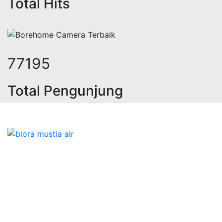
Total Hits
94556
Total Pengunjung
trik, jasa geolistrik, sumur bor, b
Bidang Konstruksi & Pembuatan Perizinan SIPA Air
Tanah bersama Cv.Blora Mustika air yang memberikan
kualitas data-data resmi dan Pekejaan Konstruksi Uji
terbaik Success dalam pelaksanaannya untuk
kebutuhan usaha/perusahaan kamu ingin ambil bidang
layanan apa yang akan kami tampilkan untuk yang
terbaik buat kamu.