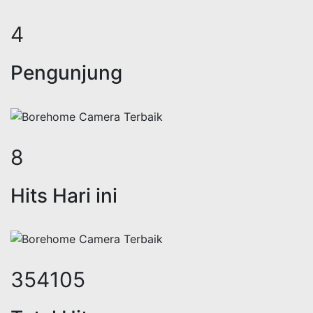
6
Pengunjung
10
Hits Hari ini
433743