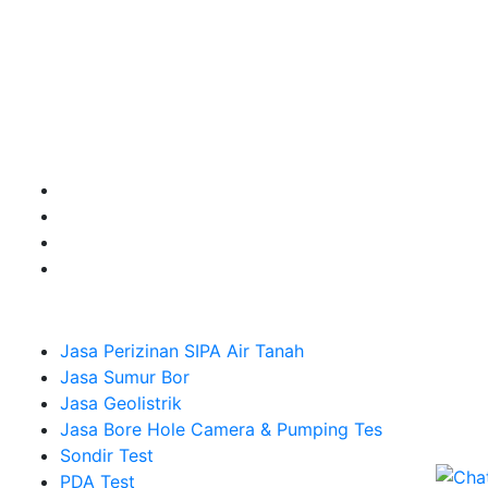
Kami adalah Solusi Terdekat dengan memberikan
Kualitas terbaik dengan harga yang relatif bersahabat
untuk kebutuhan Pembuatan Perizinan SIPA Air Tanah,
Jasa Sumur Bor, Jasa Geolistrik, Jasa Borehole
Camera dan Plumping Test, Sondir Test, PDA Test dan
Sumur Imbuhan.
Company
Jasa Perizinan SIPA Air Tanah
Jasa Sumur Bor
Jasa Geolistrik
Jasa Bore Hole Camera & Pumping Tes
Sondir Test
PDA Test