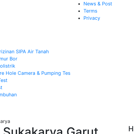
News & Post
Terms
Privacy
rizinan SIPA Air Tanah
mur Bor
listrik
re Hole Camera & Pumping Tes
Test
t
Imbuhan
 Sukakarya Garut,
H