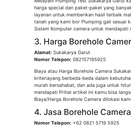
Melayani Plumping Test Sukakarya Garut k
harga special dan paket-paket yang bany
layanan untuk memberikan hasil terbaik ma
tanah yang kami bor Plumping gali sesua
Sistem Komputer camera untuk mendapati su
3. Harga Borehole Came
Alamat:
Sukakarya Garut
Nomor Telepon:
082157195925
Biaya atau Harga Borehole Camera Sukakar
kriteriayang berbeda-beda dalam kebutuha
murah bersahabat, dan ada juga untuk hitun
mendapati Prihal artikel ini kamu bisa l
Biaya/Harga Borehole Camera dilokasi kamu
4. Jasa Borehole Camer
Nomor Telepon:
+62 0821 5719 5925