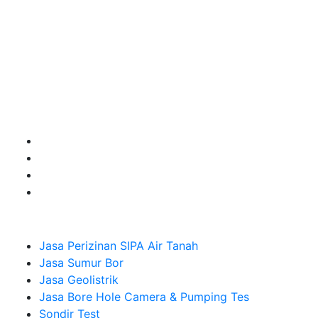
terbaik buat kamu.
Kami adalah Solusi Terdekat dengan memberikan
Kualitas terbaik dengan harga yang relatif bersahabat
untuk kebutuhan Pembuatan Perizinan SIPA Air Tanah,
Jasa Sumur Bor, Jasa Geolistrik, Jasa Borehole
Camera dan Plumping Test, Sondir Test, PDA Test dan
Sumur Imbuhan.
Company
Jasa Perizinan SIPA Air Tanah
Jasa Sumur Bor
Jasa Geolistrik
Jasa Bore Hole Camera & Pumping Tes
Sondir Test