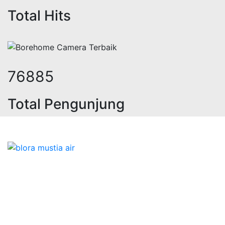
Total Hits
95487
Total Pengunjung
strik, jasa geolistrik, sumur bor, 
Bidang Konstruksi & Pembuatan Perizinan SIPA Air
Tanah bersama Cv.Blora Mustika air yang memberikan
kualitas data-data resmi dan Pekejaan Konstruksi Uji
terbaik Success dalam pelaksanaannya untuk
kebutuhan usaha/perusahaan kamu ingin ambil bidang
layanan apa yang akan kami tampilkan untuk yang