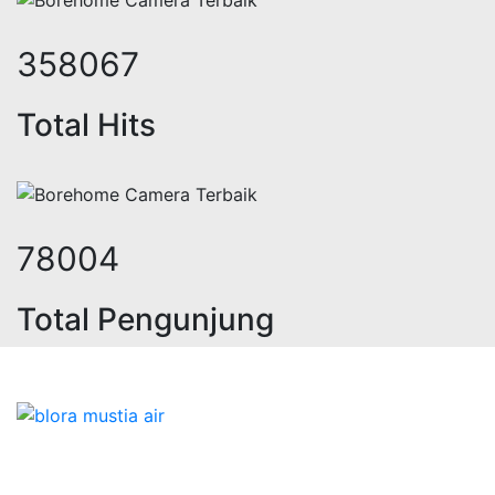
437638
Total Hits
95338
Total Pengunjung
olistrik, jasa geolistrik, sumur bo
Bidang Konstruksi & Pembuatan Perizinan SIPA Air
Tanah bersama Cv.Blora Mustika air yang memberikan
kualitas data-data resmi dan Pekejaan Konstruksi Uji