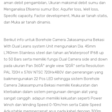
aman debit pengambilan, Ukuran maksimal debit sumu dan
Menganalisa Efisiensi sumur Bor, Aquifer loss, Well loss,
Specific capacity, Factor development, Muka air tanah statis,
dan Muka air tanah dinamis.
Berikut info untuk Borehole Camera Jakasampurna Bekasi
With Dual Leans system Unit mengunakan Dia. 45mm
L740mm Stainless steel dan tahan air/Waterproof IP68 up
to 50 Bars serta memiliki fungsi Dual Camera side and down
pada ukuran Pan 360Â° angle view 120Â° serta Resolution
PAL 720H x 576V NTSC 720Hx480V dan penerangan yang
baikmengunakan 22 Pcs LED sehingga sistem Borehole
Camera Jakasampurna Bekasi memiliki Keakuratan dan
kterbaikan dalam sistem pengunaan dengan alat yang
sangat canggih. adapun memiliki kekuatan seperti Power
Winch dan Winding Speed 0-10m/min serta Cable Speed
Adjustable mempercepat arus pada kabel dengan 300m