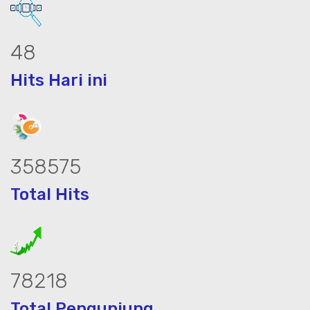
60
Hits Hari ini
449642
Total Hits
98083
Total Pengunjung