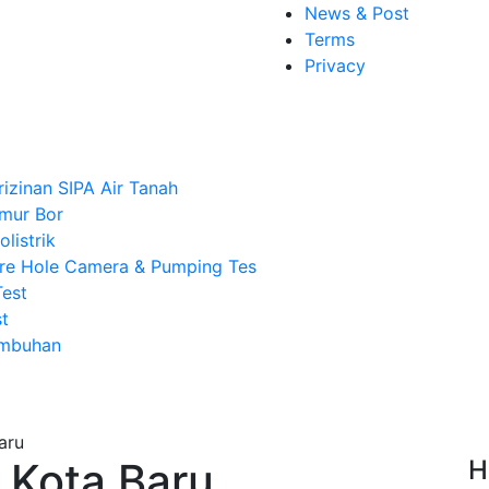
News & Post
Terms
Privacy
rizinan SIPA Air Tanah
mur Bor
listrik
re Hole Camera & Pumping Tes
Test
t
Imbuhan
 Kota Baru
H