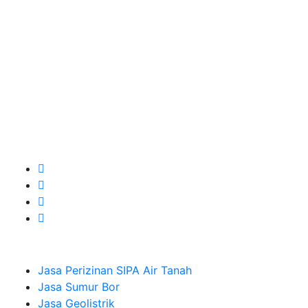
kebutuhan usaha/perusahaan kamu ingin ambil bidang
layanan apa yang akan kami tampilkan untuk yang
terbaik buat kamu.
Kami adalah Solusi Terdekat dengan memberikan
Kualitas terbaik dengan harga yang relatif bersahabat
untuk kebutuhan Pembuatan Perizinan SIPA Air Tanah,
Jasa Sumur Bor, Jasa Geolistrik, Jasa Borehole
Camera dan Plumping Test, Sondir Test, PDA Test dan
Sumur Imbuhan.
Company
Jasa Perizinan SIPA Air Tanah
Jasa Sumur Bor
Jasa Geolistrik