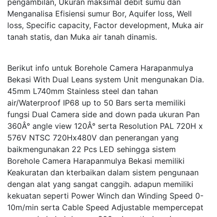
pengambilan, Ukuran maksimal debit sumu dan
Menganalisa Efisiensi sumur Bor, Aquifer loss, Well
loss, Specific capacity, Factor development, Muka air
tanah statis, dan Muka air tanah dinamis.
Berikut info untuk Borehole Camera Harapanmulya
Bekasi With Dual Leans system Unit mengunakan Dia.
45mm L740mm Stainless steel dan tahan
air/Waterproof IP68 up to 50 Bars serta memiliki
fungsi Dual Camera side and down pada ukuran Pan
360Â° angle view 120Â° serta Resolution PAL 720H x
576V NTSC 720Hx480V dan penerangan yang
baikmengunakan 22 Pcs LED sehingga sistem
Borehole Camera Harapanmulya Bekasi memiliki
Keakuratan dan kterbaikan dalam sistem pengunaan
dengan alat yang sangat canggih. adapun memiliki
kekuatan seperti Power Winch dan Winding Speed 0-
10m/min serta Cable Speed Adjustable mempercepat