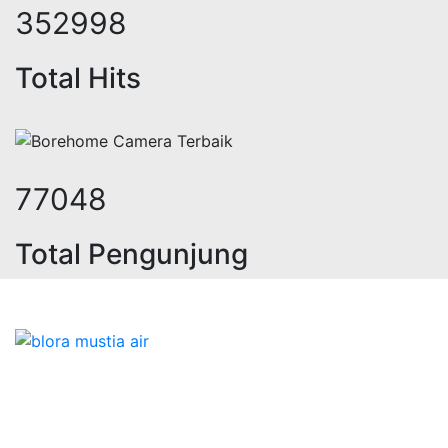
434131
Total Hits
94757
Total Pengunjung
trik, jasa geolistrik, sumur bor, b
Bidang Konstruksi & Pembuatan Perizinan SIPA Air
Tanah bersama Cv.Blora Mustika air yang memberikan
kualitas data-data resmi dan Pekejaan Konstruksi Uji
terbaik Success dalam pelaksanaannya untuk