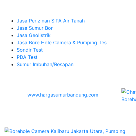
Company
Jasa Perizinan SIPA Air Tanah
Jasa Sumur Bor
Jasa Geolistrik
Jasa Bore Hole Camera & Pumping Tes
Sondir Test
PDA Test
Sumur Imbuhan/Resapan
Melayani Hingga
Seluruh Indonesia & Bali, Lombok, Banyuwangi
© 2026
www.hargasumurbandung.com
| Pembuatan
Izin SIPA Air Tanah, Sumur Bor, Geolistrik, Borehole
Camera & Pumping tes, Sondir, PDA Test & Sumur
Imbuhan
© 2017
Cv. Blora Mustika air