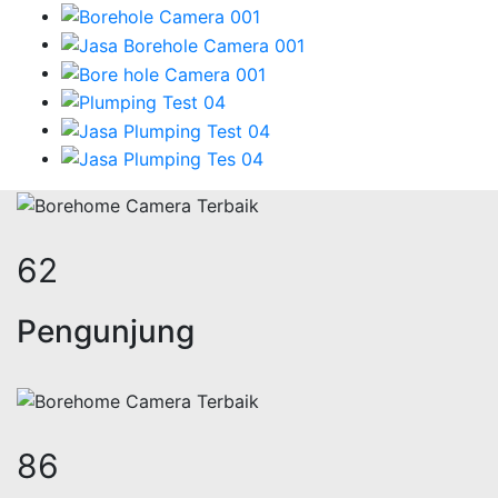
75
Pengunjung
104