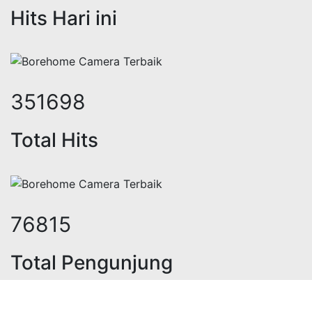
Hits Hari ini
431435
Total Hits
94230
Total Pengunjung
listrik, sumur bor, bor sumur,matek