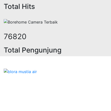
Total Hits
94477
Total Pengunjung
listrik, jasa geolistrik, sumur bor
Bidang Konstruksi & Pembuatan Perizinan SIPA Air
Tanah bersama Cv.Blora Mustika air yang memberikan
kualitas data-data resmi dan Pekejaan Konstruksi Uji
terbaik Success dalam pelaksanaannya untuk
kebutuhan usaha/perusahaan kamu ingin ambil bidang
layanan apa yang akan kami tampilkan untuk yang