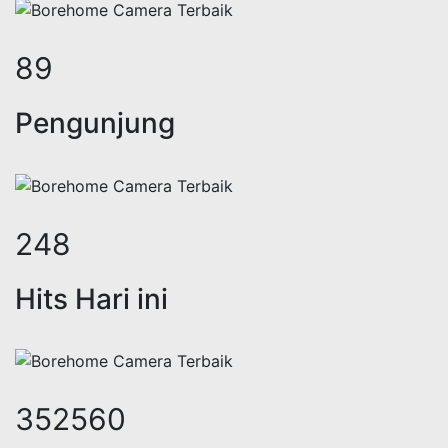
109
Pengunjung
306
Hits Hari ini
433592