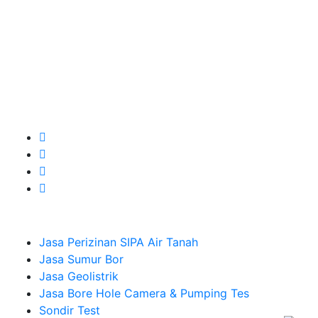
terbaik buat kamu.
Kami adalah Solusi Terdekat dengan memberikan
Kualitas terbaik dengan harga yang relatif bersahabat
untuk kebutuhan Pembuatan Perizinan SIPA Air Tanah,
Jasa Sumur Bor, Jasa Geolistrik, Jasa Borehole
Camera dan Plumping Test, Sondir Test, PDA Test dan
Sumur Imbuhan.
Company
Jasa Perizinan SIPA Air Tanah
Jasa Sumur Bor
Jasa Geolistrik
Jasa Bore Hole Camera & Pumping Tes
Sondir Test