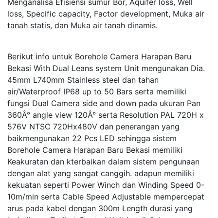
Menganalisa Efisiensi sumur Bor, Aquifer loss, Well
loss, Specific capacity, Factor development, Muka air
tanah statis, dan Muka air tanah dinamis.
Berikut info untuk Borehole Camera Harapan Baru
Bekasi With Dual Leans system Unit mengunakan Dia.
45mm L740mm Stainless steel dan tahan
air/Waterproof IP68 up to 50 Bars serta memiliki
fungsi Dual Camera side and down pada ukuran Pan
360Â° angle view 120Â° serta Resolution PAL 720H x
576V NTSC 720Hx480V dan penerangan yang
baikmengunakan 22 Pcs LED sehingga sistem
Borehole Camera Harapan Baru Bekasi memiliki
Keakuratan dan kterbaikan dalam sistem pengunaan
dengan alat yang sangat canggih. adapun memiliki
kekuatan seperti Power Winch dan Winding Speed 0-
10m/min serta Cable Speed Adjustable mempercepat
arus pada kabel dengan 300m Length durasi yang