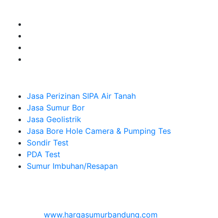
Sumur Imbuhan.
Company
Jasa Perizinan SIPA Air Tanah
Jasa Sumur Bor
Jasa Geolistrik
Jasa Bore Hole Camera & Pumping Tes
Sondir Test
PDA Test
Sumur Imbuhan/Resapan
Melayani Hingga
Seluruh Indonesia & Bali, Lombok, Banyuwangi
© 2026
www.hargasumurbandung.com
| Pembuatan