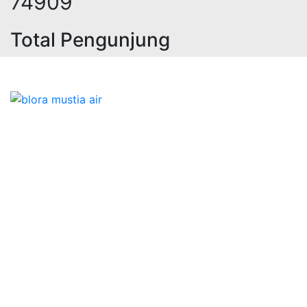
93172
Total Pengunjung
jasa geolistrik, sumur bor, bor sum
Bidang Konstruksi & Pembuatan Perizinan SIPA Air
Tanah bersama Cv.Blora Mustika air yang memberikan
kualitas data-data resmi dan Pekejaan Konstruksi Uji
terbaik Success dalam pelaksanaannya untuk
kebutuhan usaha/perusahaan kamu ingin ambil bidang
layanan apa yang akan kami tampilkan untuk yang
terbaik buat kamu.
Kami adalah Solusi Terdekat dengan memberikan
Kualitas terbaik dengan harga yang relatif bersahabat
untuk kebutuhan Pembuatan Perizinan SIPA Air Tanah,
Jasa Sumur Bor, Jasa Geolistrik, Jasa Borehole
Camera dan Plumping Test, Sondir Test, PDA Test dan