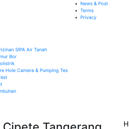
News & Post
Terms
Privacy
rizinan SIPA Air Tanah
mur Bor
listrik
re Hole Camera & Pumping Tes
Test
t
Imbuhan
 Cipete Tangerang,
H