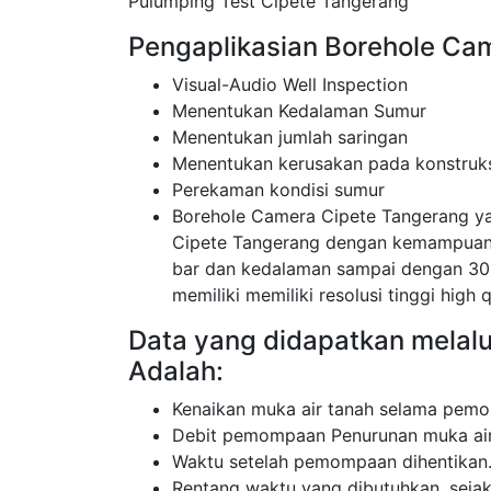
Pulumping Test Cipete Tangerang
Pengaplikasian Borehole Cam
Visual-Audio Well Inspection
Menentukan Kedalaman Sumur
Menentukan jumlah saringan
Menentukan kerusakan pada konstruk
Perekaman kondisi sumur
Borehole Camera Cipete Tangerang y
Cipete Tangerang dengan kemampuan 
bar dan kedalaman sampai dengan 30
memiliki memiliki resolusi tinggi high q
Data yang didapatkan melal
Adalah:
Kenaikan muka air tanah selama pemo
Debit pemompaan Penurunan muka air
Waktu setelah pemompaan dihentikan
Rentang waktu yang dibutuhkan, sej