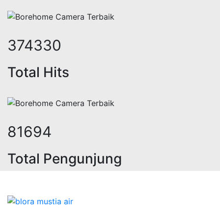
456882
Total Hits
99711
Total Pengunjung
jasa geolistrik, sumur bor, bor sum
Bidang Konstruksi & Pembuatan Perizinan SIPA Air