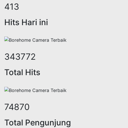
505
Hits Hari ini
421902
Total Hits
91886
Total Pengunjung