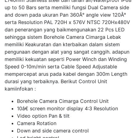
L740mm Stainless steel dan tahan air/Waterproof IP68
up to 50 Bars serta memiliki fungsi Dual Camera side
and down pada ukuran Pan 360Â° angle view 120Â°
serta Resolution PAL 720H x 576V NTSC 720Hx480V
dan penerangan yang baikmengunakan 22 Pcs LED
sehingga sistem Borehole Camera Cimarga Lebak
memiliki Keakuratan dan kterbaikan dalam sistem
pengunaan dengan alat yang sangat canggih. adapun
memiliki kekuatan seperti Power Winch dan Winding
Speed 0-10m/min serta Cable Speed Adjustable
mempercepat arus pada kabel dengan 300m Length
durasi yang terbaiknya. Berikut Control Unit
kamiinfokan :
Borehole Camera Cimarga Control Unit
10â€ screen monitor display 4:3 Resolution
Video option Pan & tilt
Camera Rotation
Down and side camera control