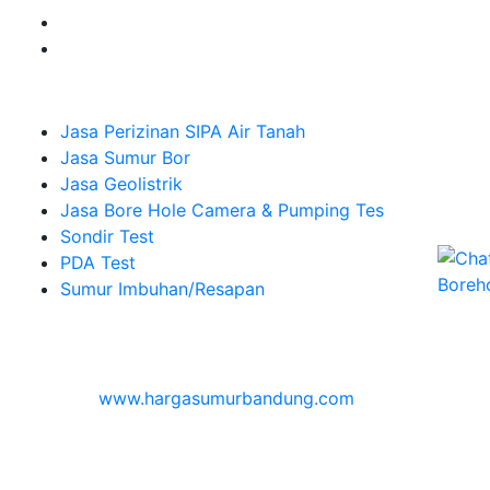
Company
Jasa Perizinan SIPA Air Tanah
Jasa Sumur Bor
Jasa Geolistrik
Jasa Bore Hole Camera & Pumping Tes
Sondir Test
PDA Test
Sumur Imbuhan/Resapan
Melayani Hingga
Seluruh Indonesia & Bali, Lombok, Banyuwangi
© 2026
www.hargasumurbandung.com
| Pembuatan
Izin SIPA Air Tanah, Sumur Bor, Geolistrik, Borehole
Camera & Pumping tes, Sondir, PDA Test & Sumur
Imbuhan