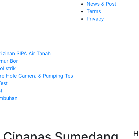
News & Post
Terms
Privacy
rizinan SIPA Air Tanah
mur Bor
listrik
re Hole Camera & Pumping Tes
Test
t
Imbuhan
 Cipanas Sumedang,
H