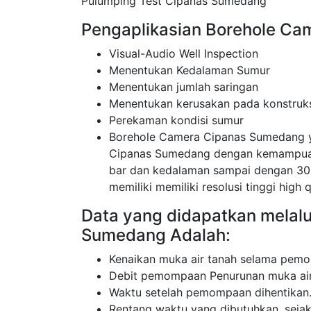
Pulumping Test Cipanas Sumedang
Pengaplikasian Borehole Ca
Visual-Audio Well Inspection
Menentukan Kedalaman Sumur
Menentukan jumlah saringan
Menentukan kerusakan pada konstruk
Perekaman kondisi sumur
Borehole Camera Cipanas Sumedang 
Cipanas Sumedang dengan kemampuan 
bar dan kedalaman sampai dengan 3
memiliki memiliki resolusi tinggi high q
Data yang didapatkan melal
Sumedang Adalah:
Kenaikan muka air tanah selama pemo
Debit pemompaan Penurunan muka air
Waktu setelah pemompaan dihentikan
Rentang waktu yang dibutuhkan, sej